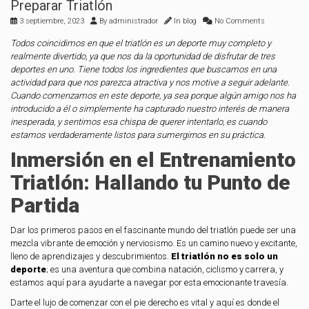
Preparar Triatlón
3 septiembre, 2023
By
administrador
In
blog
No Comments
Todos coincidimos en que el triatlón es un deporte muy completo y
realmente divertido, ya que nos da la oportunidad de disfrutar de tres
deportes en uno. Tiene todos los ingredientes que buscamos en una
actividad para que nos parezca atractiva y nos motive a seguir adelante.
Cuando comenzamos en este deporte, ya sea porque algún amigo nos ha
introducido a él o simplemente ha capturado nuestro interés de manera
inesperada, y sentimos esa chispa de querer intentarlo, es cuando
estamos verdaderamente listos para sumergirnos en su práctica.
Inmersión en el Entrenamiento
Triatlón: Hallando tu Punto de
Partida
Dar los primeros pasos en el fascinante mundo del triatlón puede ser una
mezcla vibrante de emoción y nerviosismo. Es un camino nuevo y excitante,
lleno de aprendizajes y descubrimientos.
El triatlón no es solo un
deporte
; es una aventura que combina natación, ciclismo y carrera, y
estamos aquí para ayudarte a navegar por esta emocionante travesía.
Darte el lujo de comenzar con el pie derecho es vital y aquí es donde el