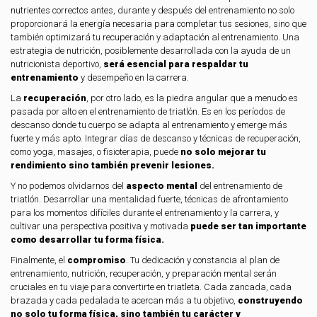
nutrientes correctos antes, durante y después del entrenamiento no solo
proporcionará la energía necesaria para completar tus sesiones, sino que
también optimizará tu recuperación y adaptación al entrenamiento. Una
estrategia de nutrición, posiblemente desarrollada con la ayuda de un
nutricionista deportivo,
será esencial para respaldar tu
entrenamiento
y desempeño en la carrera.
La
recuperación
, por otro lado, es la piedra angular que a menudo es
pasada por alto en el entrenamiento de triatlón. Es en los períodos de
descanso donde tu cuerpo se adapta al entrenamiento y emerge más
fuerte y más apto. Integrar días de descanso y técnicas de recuperación,
como yoga, masajes, o fisioterapia, puede
no solo mejorar tu
rendimiento sino también prevenir lesiones.
Y no podemos olvidarnos del
aspecto mental
del entrenamiento de
triatlón. Desarrollar una mentalidad fuerte, técnicas de afrontamiento
para los momentos difíciles durante el entrenamiento y la carrera, y
cultivar una perspectiva positiva y motivada
puede ser tan importante
como desarrollar tu forma física.
Finalmente, el
compromiso
. Tu dedicación y constancia al plan de
entrenamiento, nutrición, recuperación, y preparación mental serán
cruciales en tu viaje para convertirte en triatleta. Cada zancada, cada
brazada y cada pedalada te acercan más a tu objetivo,
construyendo
no solo tu forma física, sino también tu carácter y