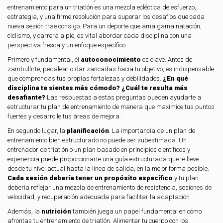
entrenamiento para un triatlón es una mezcla ecléctica de esfuerzo,
estrategia, y una firme resolución para superar los desafíos que cada
nueva sesión trae consigo. Para un deporte que amalgama natación,
ciclismo, y carrera a pie, es vital abordar cada disciplina con una
perspectiva fresca y un enfoque específico.
Primero y fundamental, el
autoconocimiento
es clave. Antes de
zambullirte, pedalear o dar zancadas hacia tu objetivo, es indispensable
que comprendas tus propias fortalezas y debilidades.
¿En qué
disciplina te sientes más cómodo? ¿Cuál te resulta más
desafiante?
Las respuestas a estas preguntas pueden ayudarte a
estructurar tu plan de entrenamiento de manera que maximice tus puntos
fuertes y desarrolle tus áreas de mejora.
En segundo lugar, la
planificación
. La importancia de un plan de
entrenamiento bien estructurado no puede ser subestimada. Un
entrenador de triatlón o un plan basado en principios científicos y
experiencia puede proporcionarte una guía estructurada que te lleve
desde tu nivel actual hasta la línea de salida, en la mejor forma posible.
Cada sesión debería tener un propósito específico
y tu plan
debería reflejar una mezcla de entrenamiento de resistencia, sesiones de
velocidad, y recuperación adecuada para facilitar la adaptación.
Además, la
nutrición
también juega un papel fundamental en cómo
afrontas tu entrenamiento de triatlón. Alimentar tu cuerpo con los