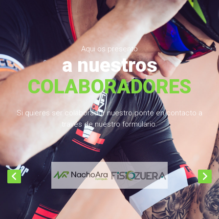
Aqui os presento
a nuestros
COLABORADORES
Si quieres ser colaborador nuestro ponte en contacto a
través de nuestro formulario.